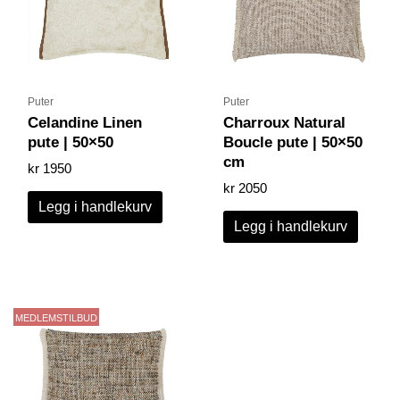
Puter
Puter
Celandine Linen
Charroux Natural
pute | 50×50
Boucle pute | 50×50
cm
kr
1950
kr
2050
Legg i handlekurv
Legg i handlekurv
MEDLEMSTILBUD