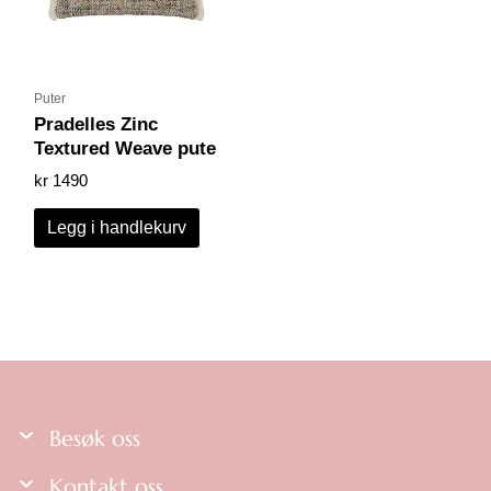
Puter
Pradelles Zinc
Textured Weave pute
kr
1490
Legg i handlekurv
Besøk oss
Kontakt oss