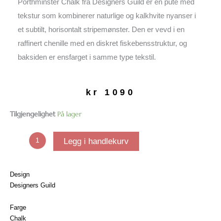
Porthminster Chalk fra Designers Guild er en pute med
tekstur som kombinerer naturlige og kalkhvite nyanser i
et subtilt, horisontalt stripemønster. Den er vevd i en
raffinert chenille med en diskret fiskebensstruktur, og
baksiden er ensfarget i samme type tekstil.
kr
1090
Porthminster
Tilgjengelighet
På lager
Chalk
pute
Legg i handlekurv
|
40x30
antall
Design
Designers Guild
Farge
Chalk