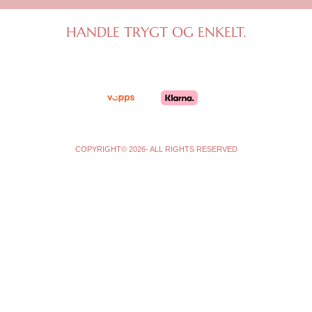
a
b
g
o
HANDLE TRYGT OG ENKELT.
r
o
a
k
m
-
f
COPYRIGHT© 2026- ALL RIGHTS RESERVED