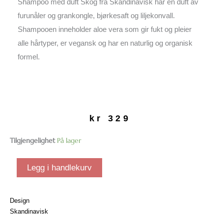
Shampoo med duft Skog fra Skandinavisk har en duft av
furunåler og grankongle, bjørkesaft og liljekonvall.
Shampooen inneholder aloe vera som gir fukt og pleier
alle hårtyper, er vegansk og har en naturlig og organisk
formel.
kr
329
Shampoo
Tilgjengelighet
På lager
|
Skog
Legg i handlekurv
antall
Design
Skandinavisk