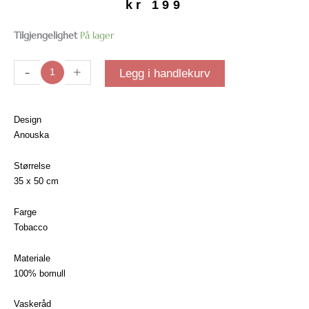
kr
199
Spisebrikke
Tilgjengelighet
På lager
velur
|
-
+
Legg i handlekurv
Tobacco
antall
Design
Anouska
Størrelse
35 x 50 cm
Farge
Tobacco
Materiale
100% bomull
Vaskeråd