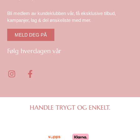
Bli medlem av kundeklubben vår, få eksklusive tilbud,
kampanjer, lag & del ønskeliste med mer.
MELD DEG PÅ
Følg hverdagen vår
I
F
n
a
s
c
t
e
a
b
g
o
HANDLE TRYGT OG ENKELT.
r
o
a
k
m
-
f