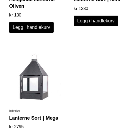
Oliven
kr
1330
kr
130
Legg i handlekurv
Legg i handlekurv
Interiør
Lanterne Sort | Mega
kr
2795