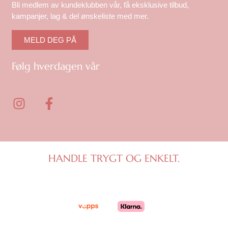
Bli medlem av kundeklubben vår, få eksklusive tilbud,
kampanjer, lag & del ønskeliste med mer.
MELD DEG PÅ
Følg hverdagen vår
I
F
n
a
s
c
t
e
a
b
g
o
HANDLE TRYGT OG ENKELT.
r
o
a
k
m
-
f