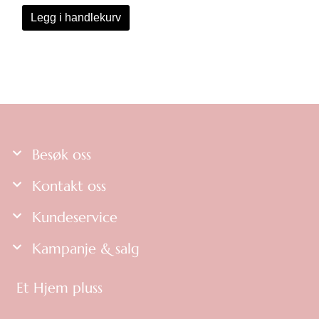
Legg i handlekurv
Besøk oss
Kontakt oss
Kundeservice
Kampanje & salg
Et Hjem pluss