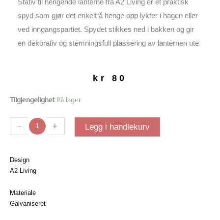
Stativ til hengende lanterne fra A2 Living er et praktisk
spyd som gjør det enkelt å henge opp lykter i hagen eller
ved inngangspartiet. Spydet stikkes ned i bakken og gir
en dekorativ og stemningsfull plassering av lanternen ute.
kr
80
Stativ
Tilgjengelighet
På lager
til
hengende
-
+
Legg i handlekurv
lanterne
|
Oliven
Design
antall
A2 Living
Materiale
Galvaniseret