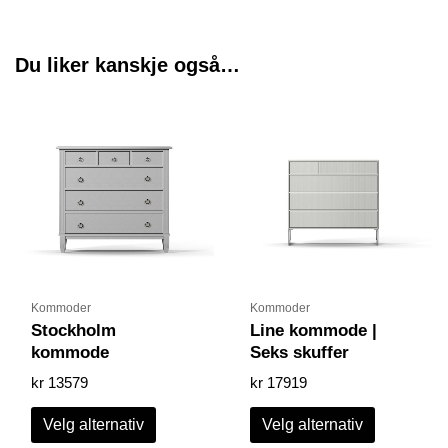
Du liker kanskje også…
Dette
Dette
produktet
produktet
har
har
flere
flere
varianter.
varianter.
Alternativene
Alternative
kan
kan
velges
velges
på
på
produktsiden
produktsid
Kommoder
Kommoder
Stockholm
Line kommode |
kommode
Seks skuffer
kr
13579
kr
17919
Velg alternativ
Velg alternativ