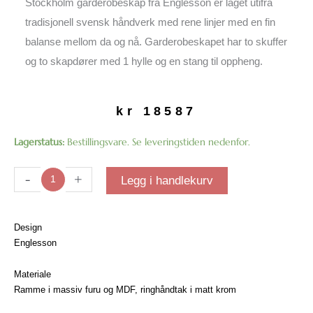
Stockholm garderobeskap fra Englesson er laget utifra
tradisjonell svensk håndverk med rene linjer med en fin
balanse mellom da og nå. Garderobeskapet har to skuffer
og to skapdører med 1 hylle og en stang til oppheng.
kr
18587
Stockholm
Lagerstatus:
Bestillingsvare. Se leveringstiden nedenfor.
garderobeskap
antall
-
+
Legg i handlekurv
Design
Englesson
Materiale
Ramme i massiv furu og MDF, ringhåndtak i matt krom