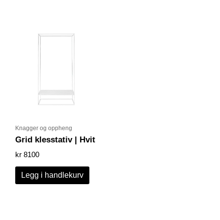
Knagger og oppheng
Grid klesstativ | Hvit
kr
8100
Legg i handlekurv