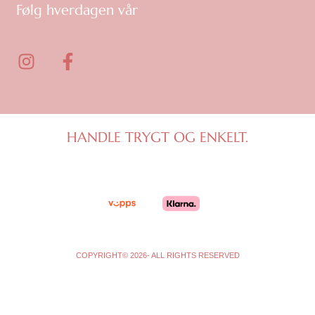
Følg hverdagen vår
I
F
n
a
s
c
t
e
a
b
g
o
HANDLE TRYGT OG ENKELT.
r
o
a
k
m
-
f
COPYRIGHT© 2026- ALL RIGHTS RESERVED