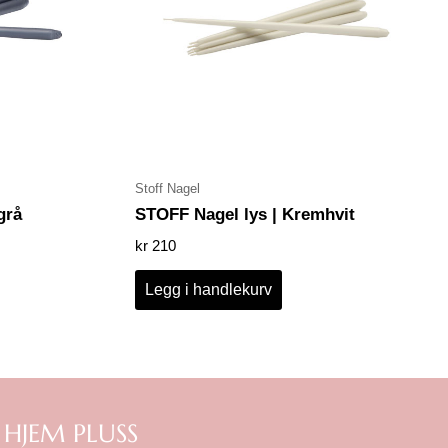
Stoff Nagel
grå
STOFF Nagel lys | Kremhvit
kr
210
Legg i handlekurv
 HJEM PLUSS