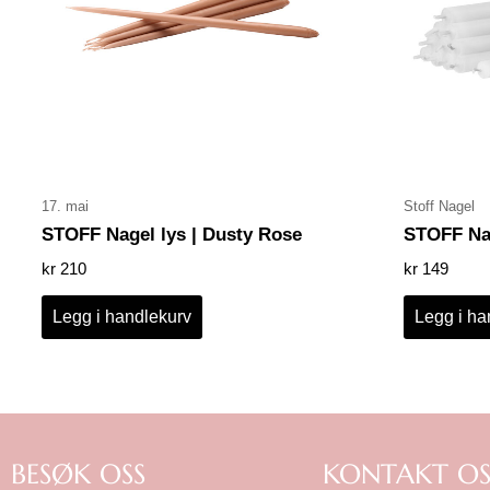
17. mai
Stoff Nagel
STOFF Nagel lys | Dusty Rose
STOFF Nag
kr
210
kr
149
Legg i handlekurv
Legg i ha
BESØK OSS
KONTAKT OS