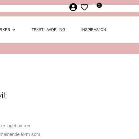
0
ør
 Møbler
Open Merker
RKER
TEKSTILAVDELING
INSPIRASJON
it
er laget av ren
vsmalnende form som