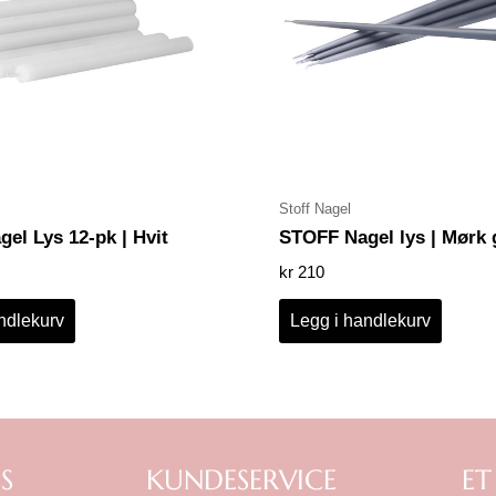
Stoff Nagel
el Lys 12-pk | Hvit
STOFF Nagel lys | Mørk 
kr
210
ndlekurv
Legg i handlekurv
S
KUNDESERVICE
ET