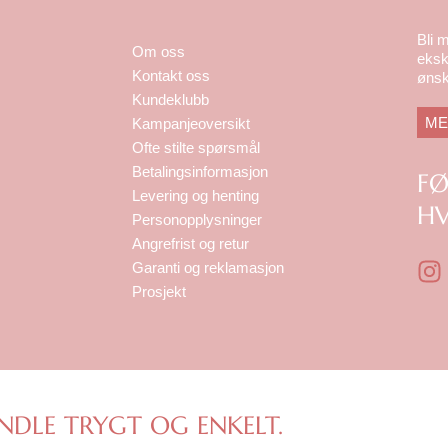
Bli 
Om oss
eksk
Kontakt oss
ønsk
Kundeklubb
ME
Kampanjeoversikt
Ofte stilte spørsmål
Betalingsinformasjon
F
Levering og henting
HV
Personopplysninger
Angrefrist og retur
I
Garanti og reklamasjon
n
Prosjekt
s
t
a
g
r
NDLE TRYGT OG ENKELT.
a