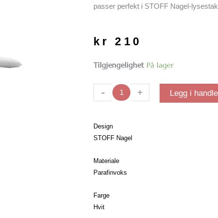
passer perfekt i STOFF Nagel-lysesta
kr
210
STOFF
Tilgjengelighet
På lager
Nagel
lys
-
+
Legg i handl
| Hvit
antall
Design
STOFF Nagel
Materiale
Parafinvoks
Farge
Hvit