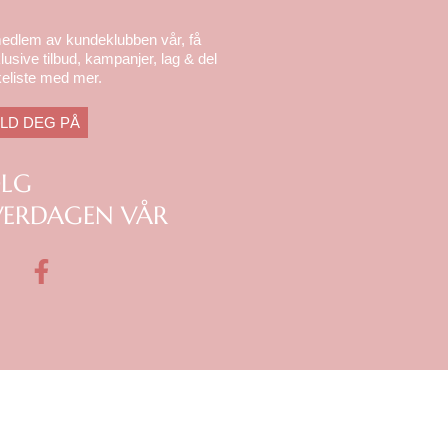
medlem av kundeklubben vår, få
lusive tilbud, kampanjer, lag & del
eliste med mer.
LD DEG PÅ
ØLG
ERDAGEN VÅR
F
a
c
e
b
o
o
k