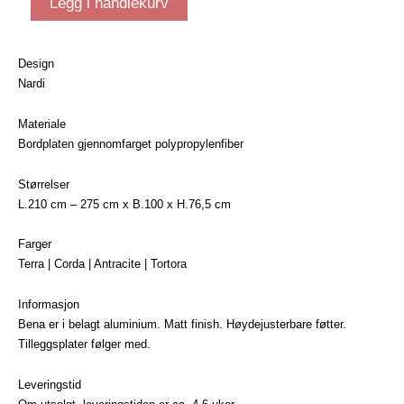
Legg i handlekurv
spisebord
|
Antracite
Design
antall
Nardi
Materiale
Bordplaten gjennomfarget polypropylenfiber
Størrelser
L.210 cm – 275 cm x B.100 x H.76,5 cm
Farger
Terra | Corda | Antracite | Tortora
Informasjon
Bena er i belagt aluminium. Matt finish. Høydejusterbare føtter.
Tilleggsplater følger med.
Leveringstid