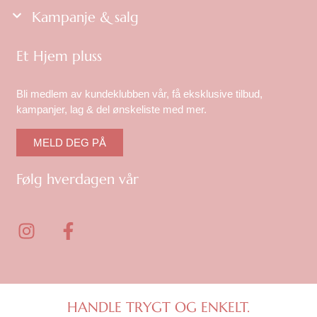
Kampanje & salg
Et Hjem pluss
Bli medlem av kundeklubben vår, få eksklusive tilbud,
kampanjer, lag & del ønskeliste med mer.
MELD DEG PÅ
Følg hverdagen vår
I
F
n
a
s
c
t
e
a
b
g
o
HANDLE TRYGT OG ENKELT.