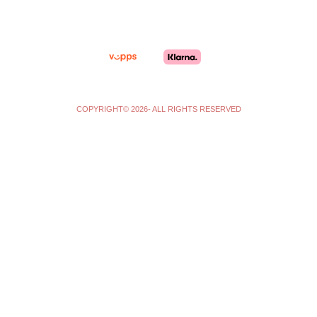
r
o
a
k
m
-
f
COPYRIGHT© 2026- ALL RIGHTS RESERVED