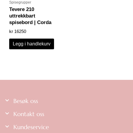
Spisegrupper
Tevere 210
uttrekkbart
spisebord | Corda
kr
16250
Legg i handlekurv
Besøk oss
Kontakt oss
Kundeservice