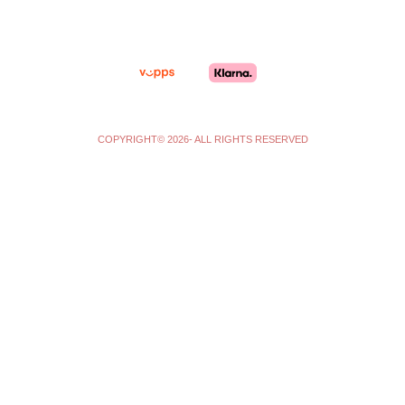
r
o
a
k
m
-
f
COPYRIGHT© 2026- ALL RIGHTS RESERVED