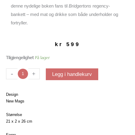
denne nydelige boken fans til
Bridgertons
regency-
bankett – med mat og drikke som både underholder og
fortryller.
kr
599
The
Tilgjengelighet
På lager
Official
Bridgerton
-
+
Legg i handlekurv
kokebok
antall
Design
New Mags
Størrelse
21 x 2 x 26 cm
Farge