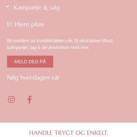
Kampanje & salg
Et Hjem pluss
Bli medlem av kundeklubben vår, få eksklusive tilbud,
kampanjer, lag & del ønskeliste med mer.
MELD DEG PÅ
Følg hverdagen vår
I
F
n
a
s
c
t
e
a
b
g
o
HANDLE TRYGT OG ENKELT.