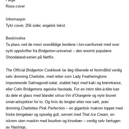
Rosa cover
Informasjon
Tykt cover, 256 sider, engelsk tekst.
Beskrivelse
Ta plass ved de mest overdådige bordene i
ton
-samfunnet med over
sytti oppskrifter fra
Bridgerton
-universet – den enormt populære
Shondaland-serien på Netflix.
The Official Bridgerton Cookbook
lar deg tilberede et festmåltid verdig
selv dronning Charlotte, med retter som Lady Featheringtons
imponerende Salmagundi-salat, stablet høyt med kaki og brønnkarse,
eller Colin Bridgertons egeiske fasolada. For en intim
tête-à-tête
kan
du dele et glass med blandet sitrus-
Vin d’Orangerie
og nyte brunet
smør-artisjokker for to. Og hvis du lengter etter noe søtt, prøv
dronning Charlottes
Pink Perfection
– en gigantisk makron toppet med
friske bringebær og spiselig gull, servert med
That Ice Cream
, en
iskrem uten maskin med bourbon og kirsebær – verdig selv hertugen
av Hastings.