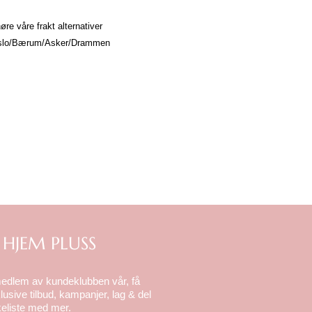
re våre frakt alternativer
. Oslo/Bærum/Asker/Drammen
 HJEM PLUSS
medlem av kundeklubben vår, få
lusive tilbud, kampanjer, lag & del
eliste med mer.