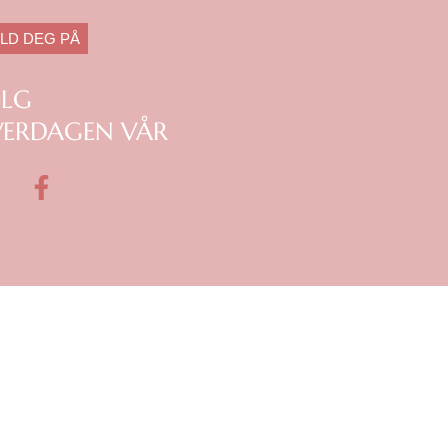
LD DEG PÅ
ØLG
ERDAGEN VÅR
F
a
c
e
b
o
o
k
m
-
f