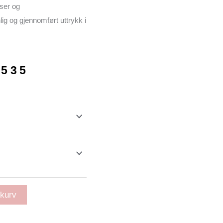
lser og
lig og gjennomført uttrykk i
Prisområde:
535
kr 16004
til
kr 18535
ekurv