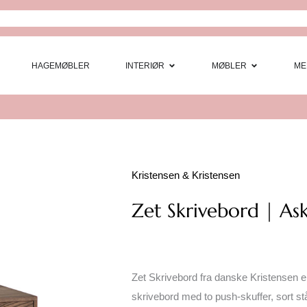
Open Interi
Open
HAGEMØBLER
INTERIØR
MØBLER
ME
Kristensen & Kristensen
Zet Skrivebord | As
Zet Skrivebord fra danske Kristensen er
skrivebord med to push-skuffer, sort stå