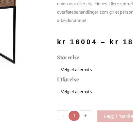
enten ask eller eik. Finnes i flere større
overflatebehandlinger som gir et person
arbeidsrommet.
kr
16004
–
kr
18
Zet
Størrelse
Skrivebord
| Ask
antall
Utførelse
-
+
Legg i handl