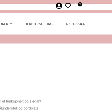
0
ør
 Møbler
Open Merker
RKER
TEKSTILAVDELING
INSPIRASJON
k
 et funksjonelt og elegant
lunderstell og bordplate i