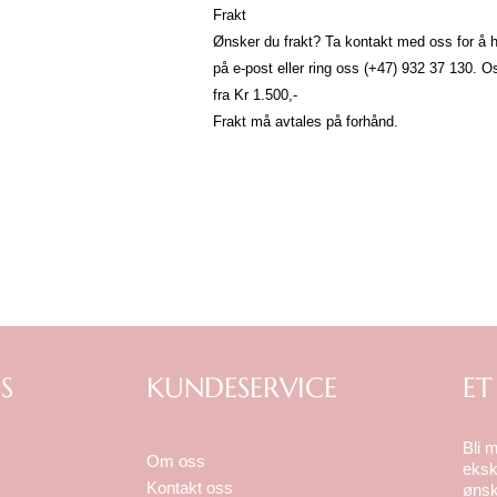
Frakt
Ønsker du frakt? Ta kontakt med oss for å hø
på
e-post
eller ring oss (+47) 932 37 130
fra Kr 1.500,-
Frakt må avtales på forhånd.
S
KUNDESERVICE
ET
Bli 
Om oss
eksk
Kontakt oss
ønsk