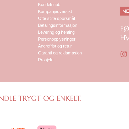
Kundeklubb
ME
Kampanjeoversikt
Ofte stilte spørsmål
Betalingsinformasjon
F
Levering og henting
HV
Personopplysninger
Angrefrist og retur
I
Garanti og reklamasjon
n
Prosjekt
s
t
a
g
r
NDLE TRYGT OG ENKELT.
a