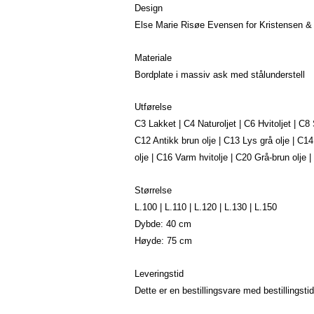
Design
Else Marie Risøe Evensen for Kristensen &
Materiale
Bordplate i massiv ask med stålunderstell
Utførelse
C3 Lakket | C4 Naturoljet | C6 Hvitoljet | C8
C12 Antikk brun olje | C13 Lys grå olje | C1
olje | C16 Varm hvitolje | C20 Grå-brun olje |
Størrelse
L.100 | L.110 | L.120 | L.130 | L.150
Dybde: 40 cm
Høyde: 75 cm
Leveringstid
Dette er en bestillingsvare med bestillingstid