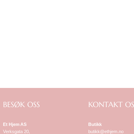
BESØK OSS
KONTAKT OS
Et Hjem AS
Butikk
Verksgata 20,
butikk@ethjem.no