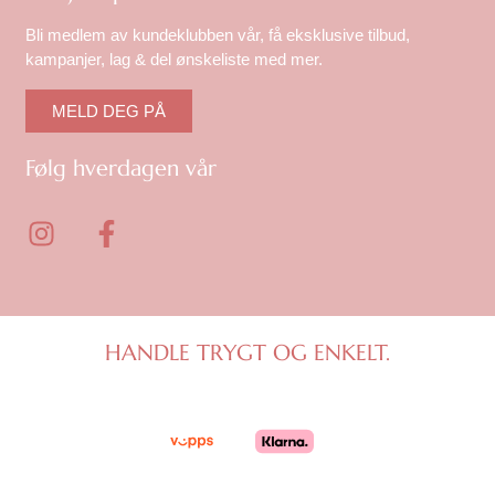
Bli medlem av kundeklubben vår, få eksklusive tilbud,
kampanjer, lag & del ønskeliste med mer.
MELD DEG PÅ
Følg hverdagen vår
I
F
n
a
s
c
t
e
a
b
g
o
HANDLE TRYGT OG ENKELT.
r
o
a
k
m
-
f