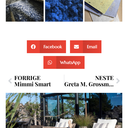
Facebook
Email
WhatsApp
Prev
Nex
FORRIGE
NESTE
Mimmi Smart
Greta M. Grossman