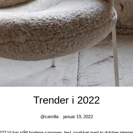
Trender i 2022
@camilla
januar 19, 2022
22? Vi har slått hodene sammen, lest, snakket med to dyktige interiørs