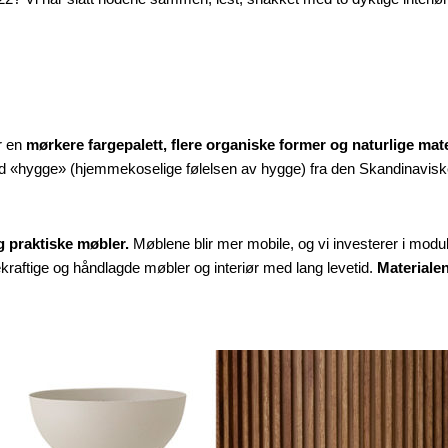
r en
mørkere fargepalett, flere organiske former og naturlige mate
d «hygge» (hjemmekoselige følelsen av hygge) fra den Skandinaviske 
g praktiske møbler.
Møblene blir mer mobile, og vi investerer i moduls
raftige og håndlagde møbler og interiør med lang levetid.
Materialen