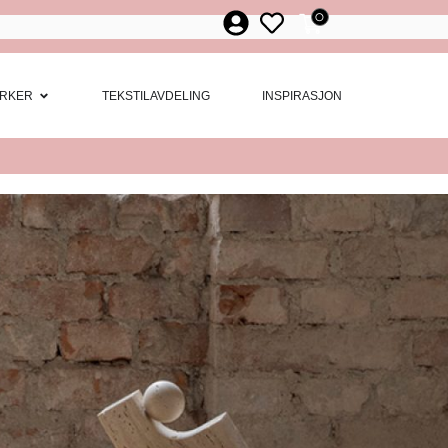
0
ør
 Møbler
Open Merker
RKER
TEKSTILAVDELING
INSPIRASJON