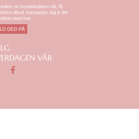
medlem av kundeklubben vår, få
lusive tilbud, kampanjer, lag & del
eliste med mer.
LD DEG PÅ
ØLG
ERDAGEN VÅR
F
a
c
e
b
o
o
k
m
-