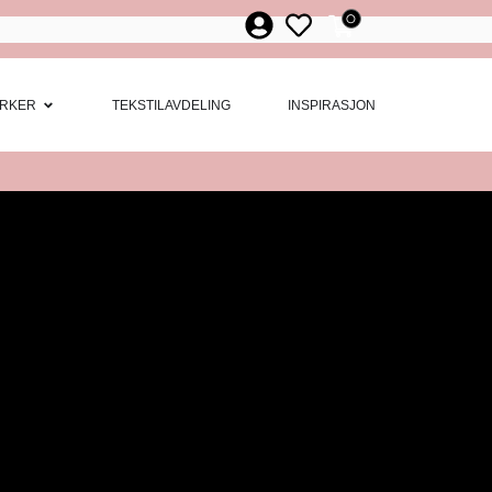
0
ør
 Møbler
Open Merker
RKER
TEKSTILAVDELING
INSPIRASJON