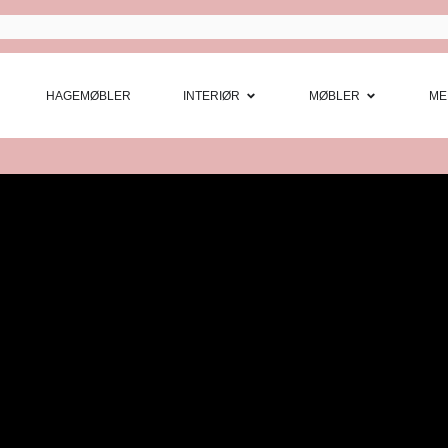
Open Interi
Open
HAGEMØBLER
INTERIØR
MØBLER
ME
Nyhetsbrev