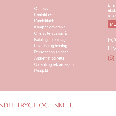
Bli 
Om oss
eksk
Kontakt oss
ønsk
Kundeklubb
ME
Kampanjeoversikt
Ofte stilte spørsmål
F
Betalingsinformasjon
Levering og henting
HV
Personopplysninger
I
Angrefrist og retur
n
Garanti og reklamasjon
s
Prosjekt
t
a
g
r
a
NDLE TRYGT OG ENKELT.