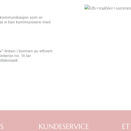
n kommunikasjon som er
l at vi kan kommunisere med
-linken i bunnen av ethvert
terior.no. Vi tar
fidensielt.
S
KUNDESERVICE
ET