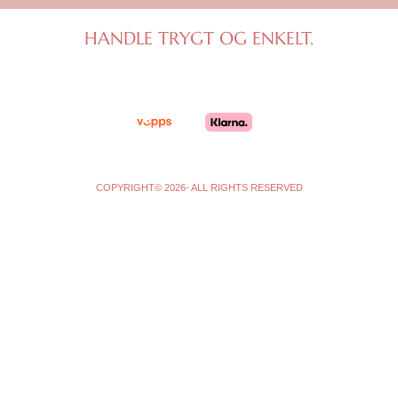
a
b
g
o
HANDLE TRYGT OG ENKELT.
r
o
a
k
m
-
f
COPYRIGHT© 2026- ALL RIGHTS RESERVED