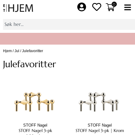
Hopp
0
Fl
rett
M
til
Søk
innholdet
Hjem
/
Jul
/ Julefavoritter
Bli medlem av Et Hjem pluss, få 10% på et helt kjøp
Julefavoritter
STOFF Nagel
STOFF Nagel
STOFF Nagel 3-pk
STOFF Nagel 3-pk | Krom