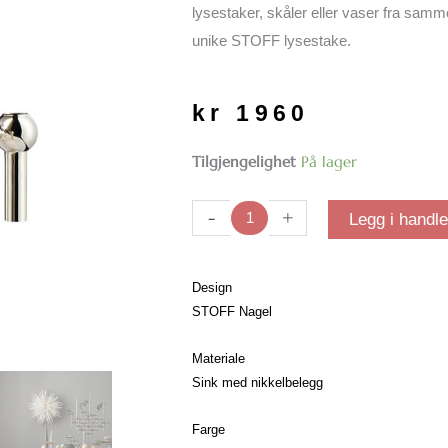
lysestaker, skåler eller vaser fra samm
unike STOFF lysestake.
kr
1960
STOFF
Tilgjengelighet
På lager
Nagel
3-
-
+
Legg i handl
pk
| Krom
antall
Design
STOFF Nagel
Materiale
Sink med nikkelbelegg
Farge