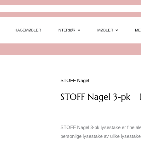
Open Interi
Open
HAGEMØBLER
INTERIØR
MØBLER
ME
STOFF Nagel
STOFF Nagel 3-pk |
STOFF Nagel 3-pk lysestake er fine alen
personlige lysestake av ulike lysestak