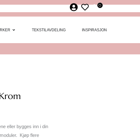
0
ør
 Møbler
Open Merker
RKER
TEKSTILAVDELING
INSPIRASJON
 Krom
e eller bygges inn i din
emoduler. Kjøp flere