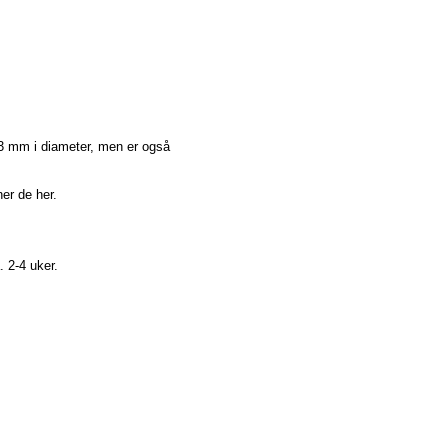
13 mm i diameter, men er også
ner de
her
.
. 2-4 uker.