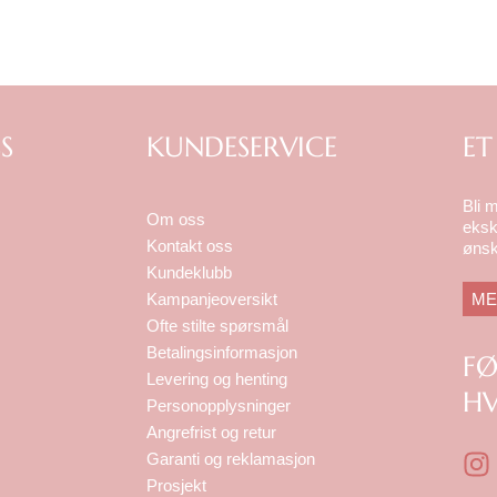
S
KUNDESERVICE
ET
Bli 
Om oss
eksk
Kontakt oss
ønsk
Kundeklubb
ME
Kampanjeoversikt
Ofte stilte spørsmål
Betalingsinformasjon
F
Levering og henting
HV
Personopplysninger
Angrefrist og retur
I
Garanti og reklamasjon
n
Prosjekt