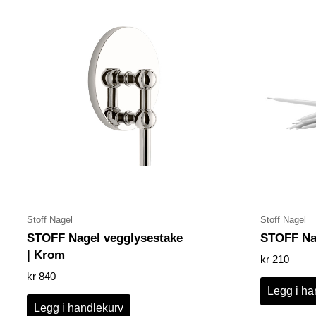
Stoff Nagel
Stoff Nagel
STOFF Nagel vegglysestake
STOFF Nag
| Krom
kr
210
kr
840
Legg i ha
Legg i handlekurv