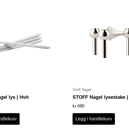
Stoff Nagel
el lys | Hvit
STOFF Nagel lysestake 
kr
680
ndlekurv
Legg i handlekurv