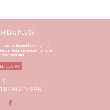
 HJEM PLUSS
medlem av kundeklubben vår, få
lusive tilbud, kampanjer, lag & del
eliste med mer.
LD DEG PÅ
ØLG
ERDAGEN VÅR
F
a