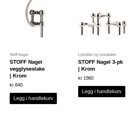
Stoff Nagel
Lyslykter og lysestaker
STOFF Nagel
STOFF Nagel 3-pk
vegglysestake
| Krom
| Krom
kr
1960
kr
840
Legg i handlekurv
Legg i handlekurv