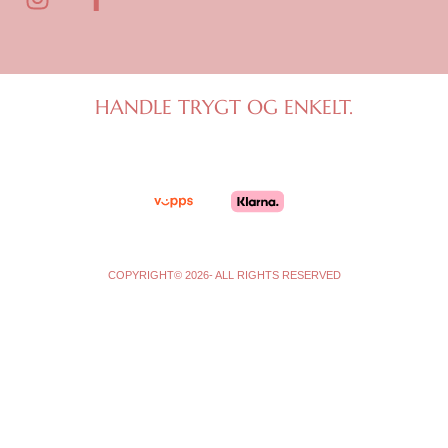
n
a
s
c
t
e
a
b
g
o
HANDLE TRYGT OG ENKELT.
r
o
a
k
m
-
f
COPYRIGHT© 2026- ALL RIGHTS RESERVED