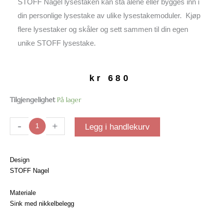
STOFF Nagel lysestaken kan stå alene eller bygges inn i
din personlige lysestake av ulike lysestakemoduler. Kjøp
flere lysestaker og skåler og sett sammen til din egen
unike STOFF lysestake.
kr
680
STOFF
Tilgjengelighet
På lager
Nagel
lysestake
-
+
Legg i handlekurv
| Krom
antall
Design
STOFF Nagel
Materiale
Sink med nikkelbelegg