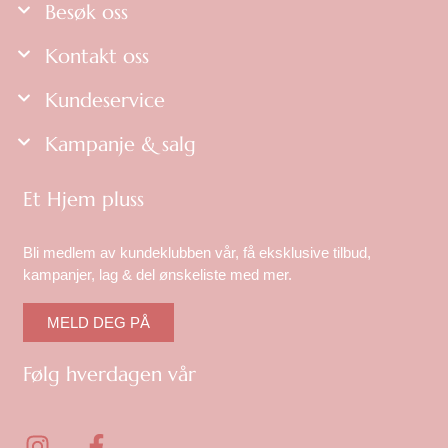
Besøk oss
Kontakt oss
Kundeservice
Kampanje & salg
Et Hjem pluss
Bli medlem av kundeklubben vår, få eksklusive tilbud,
kampanjer, lag & del ønskeliste med mer.
MELD DEG PÅ
Følg hverdagen vår
I
F