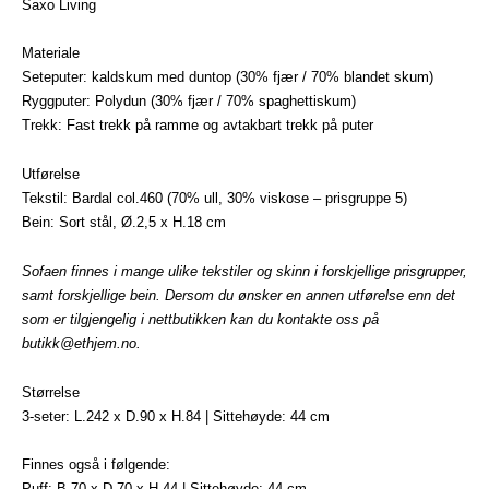
Saxo Living
Materiale
Seteputer: kaldskum med duntop (30% fjær / 70% blandet skum)
Ryggputer: Polydun (30% fjær / 70% spaghettiskum)
Trekk: Fast trekk på ramme og avtakbart trekk på puter
Utførelse
Tekstil: Bardal col.460 (70% ull, 30% viskose – prisgruppe 5)
Bein: Sort stål, Ø.2,5 x H.18 cm
Sofaen finnes i mange ulike tekstiler og skinn i forskjellige prisgrupper,
samt forskjellige bein. Dersom du ønsker en annen utførelse enn det
som er tilgjengelig i nettbutikken kan du kontakte oss på
butikk@ethjem.no
.
Størrelse
3-seter: L.242 x D.90 x H.84 | Sittehøyde: 44 cm
Finnes også i følgende:
Puff: B.70 x D.70 x H.44 | Sittehøyde: 44 cm