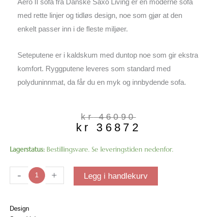
Aero II sofa fra Danske Saxo Living er en moderne sofa
med rette linjer og tidløs design, noe som gjør at den
enkelt passer inn i de fleste miljøer.
Seteputene er i kaldskum med duntop noe som gir ekstra
komfort. Ryggputene leveres som standard med
polyduninnmat, da får du en myk og innbydende sofa.
Opprinnelig
Nåværende
kr
46090
kr
36872
pris
pris
var:
er:
kr 46090.
kr 36872.
Aero
Lagerstatus:
Bestillingsvare. Se leveringstiden nedenfor.
II
sofa
-
+
Legg i handlekurv
| Bardal
col.460
antall
Design