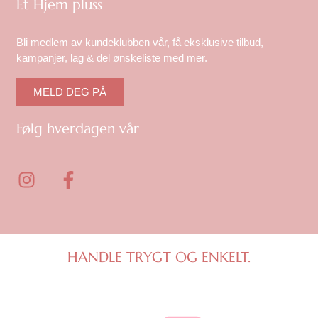
Et Hjem pluss
Bli medlem av kundeklubben vår, få eksklusive tilbud,
kampanjer, lag & del ønskeliste med mer.
MELD DEG PÅ
Følg hverdagen vår
I
F
n
a
s
c
t
e
a
b
g
o
HANDLE TRYGT OG ENKELT.
r
o
a
k
m
-