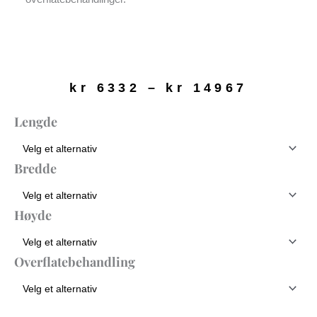
Prisom
kr
6332
–
kr
14967
kr 633
til
ANT
Lengde
kr 149
Sofabord
Rektangulært
|
Bredde
Ask
antall
Høyde
Overflatebehandling