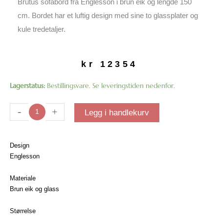
Brutus sofabord fra Englesson i brun eik og lengde 150
cm. Bordet har et luftig design med sine to glassplater og
kule tredetaljer.
kr
12354
Brutus
Lagerstatus:
Bestillingsvare. Se leveringstiden nedenfor.
sofabord
|
-
+
Legg i handlekurv
Lengde
150
cm
Design
antall
Englesson
Materiale
Brun eik og glass
Størrelse