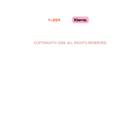
a
k
m
-
f
COPYRIGHT© 2026- ALL RIGHTS RESERVED