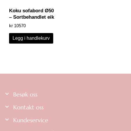
Koku sofabord Ø50
– Sortbehandlet eik
kr
10570
Legg i handlekurv
Besøk oss
Kontakt oss
Kundeservice