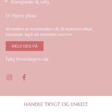
Kampanje & salg
Et Hjem pluss
Bli medlem av kundeklubben vår, få eksklusive tilbud,
kampanjer, lag & del ønskeliste med mer.
MELD DEG PÅ
Følg hverdagen vår
I
F
n
a
s
c
t
e
a
b
g
o
HANDLE TRYGT OG ENKELT.
r
o