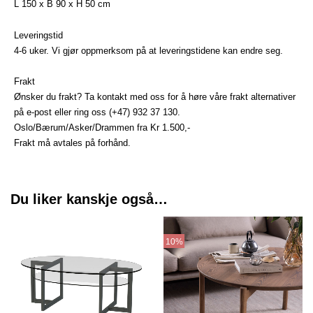
L 150 x B 90 x H 50 cm
Leveringstid
4-6 uker. Vi gjør oppmerksom på at leveringstidene kan endre seg.
Frakt
Ønsker du frakt? Ta kontakt med oss for å høre våre frakt alternativer
på e-post eller ring oss (+47) 932 37 130.
Oslo/Bærum/Asker/Drammen fra Kr 1.500,-
Frakt må avtales på forhånd.
Du liker kanskje også…
Prisområde
Dette
kr 7856
produktet
10%
til
har
kr 13680
flere
varianter.
Alternative