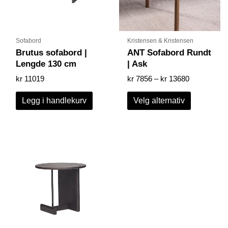
kan
velges
på
produktsid
Sofabord
Kristensen & Kristensen
Brutus sofabord |
ANT Sofabord Rundt
Lengde 130 cm
| Ask
kr
11019
kr
7856
–
kr
13680
Legg i handlekurv
Velg alternativ