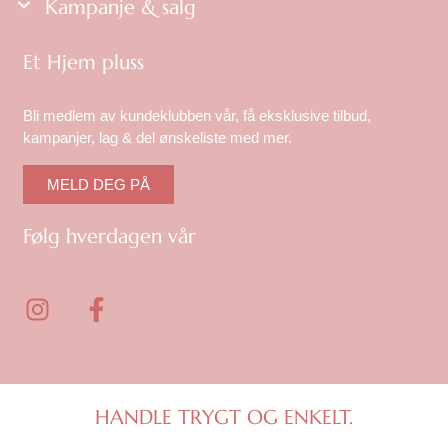
Kampanje & salg
Et Hjem pluss
Bli medlem av kundeklubben vår, få eksklusive tilbud,
kampanjer, lag & del ønskeliste med mer.
MELD DEG PÅ
Følg hverdagen vår
I
F
n
a
s
c
t
e
a
b
g
o
HANDLE TRYGT OG ENKELT.
r
o