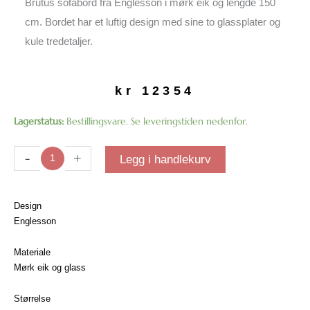
Brutus sofabord fra Englesson i mørk eik og lengde 150
cm. Bordet har et luftig design med sine to glassplater og
kule tredetaljer.
kr
12354
Brutus
Lagerstatus:
Bestillingsvare. Se leveringstiden nedenfor.
sofabord
|
-
+
Legg i handlekurv
Lengde
150
cm
Design
antall
Englesson
Materiale
Mørk eik og glass
Størrelse