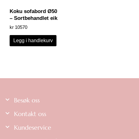
Koku sofabord Ø50
– Sortbehandlet eik
kr
10570
Legg i handlekurv
Besøk oss
Kontakt oss
Kundeservice