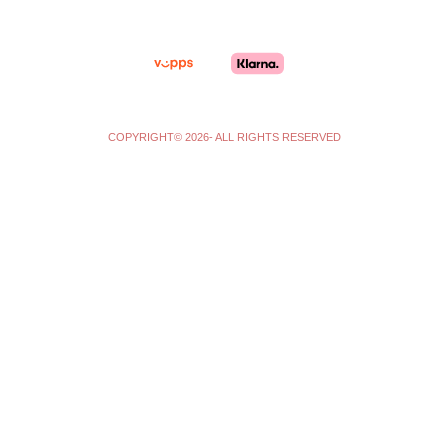
a
k
m
-
f
COPYRIGHT© 2026- ALL RIGHTS RESERVED