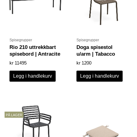
Spisegrupper
Spisegrupper
Rio 210 uttrekkbart
Doga spisestol
spisebord | Antracite
u/arm | Tabacco
kr
11495
kr
1200
Legg i handlekurv
Legg i handlekurv
PÅ LAGER