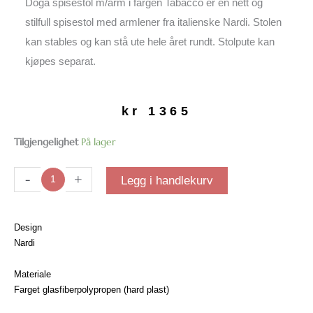
Doga spisestol m/arm i fargen Tabacco er en nett og
stilfull spisestol med armlener fra italienske Nardi. Stolen
kan stables og kan stå ute hele året rundt. Stolpute kan
kjøpes separat.
kr
1365
Doga
Tilgjengelighet
På lager
spisestol
m/arm
-
+
Legg i handlekurv
|
Tabacco
antall
Design
Nardi
Materiale
Farget glasfiberpolypropen (hard plast)