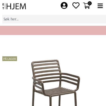
Hopp
0
Fl
rett
M
til
Søk
innholdet
Bli medlem av Et Hjem pluss, få 10% på et helt kjøp
PÅ LAGER