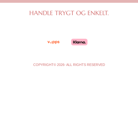
a
b
g
o
HANDLE TRYGT OG ENKELT.
r
o
a
k
m
-
f
COPYRIGHT© 2026- ALL RIGHTS RESERVED