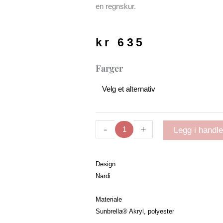
en regnskur.
kr
635
Pute
Farger
til
Doga
spisestol
u/arm
antall
-
+
Legg i handl
Design
Nardi
Materiale
Sunbrella® Akryl, polyester