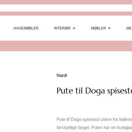
Open Interi
Open
HAGEMØBLER
INTERIØR
MØBLER
ME
Nardi
Pute til Doga spises
Pute til Doga spisestol u/arm fra Italie
forskjellige farger. Puten har en hurtig