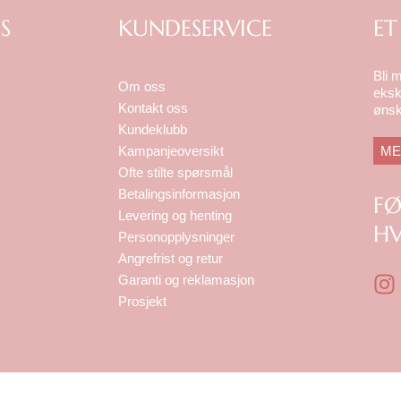
S
KUNDESERVICE
ET
Bli 
Om oss
eksk
Kontakt oss
ønsk
Kundeklubb
ME
Kampanjeoversikt
Ofte stilte spørsmål
Betalingsinformasjon
F
Levering og henting
HV
Personopplysninger
Angrefrist og retur
I
Garanti og reklamasjon
n
Prosjekt
s
t
a
g