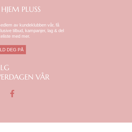
 HJEM PLUSS
medlem av kundeklubben vår, få
lusive tilbud, kampanjer, lag & del
eliste med mer.
LD DEG PÅ
ØLG
ERDAGEN VÅR
F
a
c
e
b
o