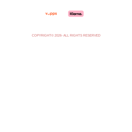
a
k
m
-
f
COPYRIGHT© 2026- ALL RIGHTS RESERVED