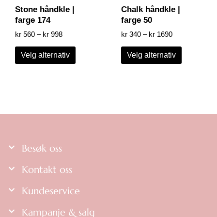
Stone håndkle |
Chalk håndkle |
farge 174
farge 50
kr
560
–
kr
998
kr
340
–
kr
1690
Velg alternativ
Velg alternativ
Besøk oss
Kontakt oss
Kundeservice
Kampanje & salg