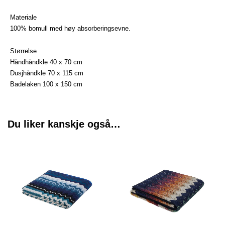
Materiale
100% bomull med høy absorberingsevne.
Størrelse
Håndhåndkle 40 x 70 cm
Dusjhåndkle 70 x 115 cm
Badelaken 100 x 150 cm
Du liker kanskje også…
Prisområde:
Prisområde:
Dette
Dette
kr 415
kr 340
produktet
produktet
til
til
har
har
kr 1790
kr 1480
flere
flere
varianter.
varianter.
Alternativene
Alternative
kan
kan
velges
velges