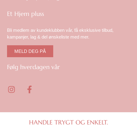
Et Hjem pluss
Bli medlem av kundeklubben vår, få eksklusive tilbud,
kampanjer, lag & del ønskeliste med mer.
MELD DEG PÅ
Følg hverdagen vår
I
F
n
a
s
c
t
e
a
b
g
o
HANDLE TRYGT OG ENKELT.
r
o