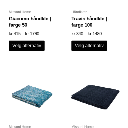
på
på
produktsiden
produktsid
Missoni Home
Håndklær
Giacomo håndkle |
Travis håndkle |
farge 50
farge 100
kr
415
–
kr
1790
kr
340
–
kr
1480
Velg alternativ
Velg alternativ
Prisområde:
Prisområde:
Dette
Dette
kr 560
kr 340
produktet
produktet
til
til
har
har
kr 998
kr 1690
flere
flere
varianter.
varianter.
Alternativene
Alternative
kan
kan
velges
velges
på
på
produktsiden
produktsid
Missoni Home
Missoni Home