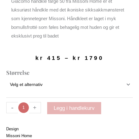
Giacomo håndkle farge 50 fra
Missoni Home
er et
luksuriøst håndkle med det ikoniske sikksakkmønsteret
som kjennetegner Missoni. Håndkleet er laget i myk
bomullsfrotté som føles behagelig mot huden og gir et
eksklusivt preg til badet
Prisomr
kr
415
–
kr
1790
kr 415
til
Giacomo
Størrelse
kr 1790
håndkle
|
farge
50
antall
-
+
Legg i handlekurv
Design
Missoni Home