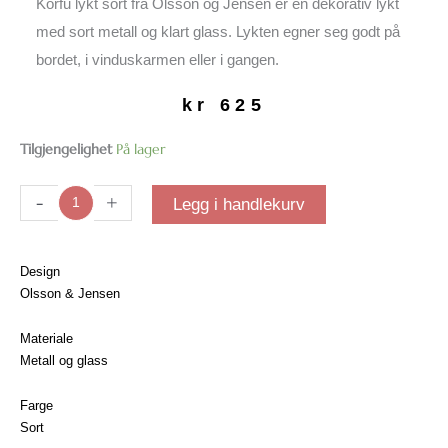
Korfu lykt sort fra Olsson og Jensen er en dekorativ lykt
med sort metall og klart glass. Lykten egner seg godt på
bordet, i vinduskarmen eller i gangen.
kr
625
Korfu
Tilgjengelighet
På lager
lykt
Sort
-
+
Legg i handlekurv
| Liten
antall
Design
Olsson & Jensen
Materiale
Metall og glass
Farge
Sort