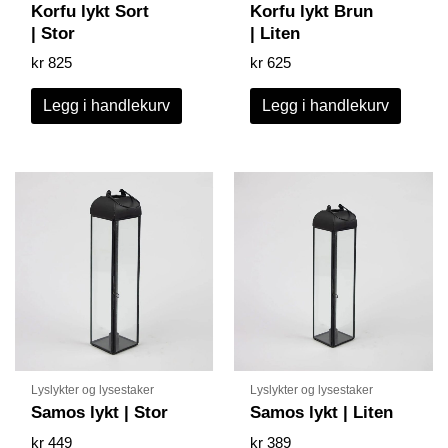
Korfu lykt Sort
Korfu lykt Brun
| Stor
| Liten
kr
825
kr
625
Legg i handlekurv
Legg i handlekurv
Lyslykter og lysestaker
Lyslykter og lysestaker
Samos lykt | Stor
Samos lykt | Liten
kr
449
kr
389