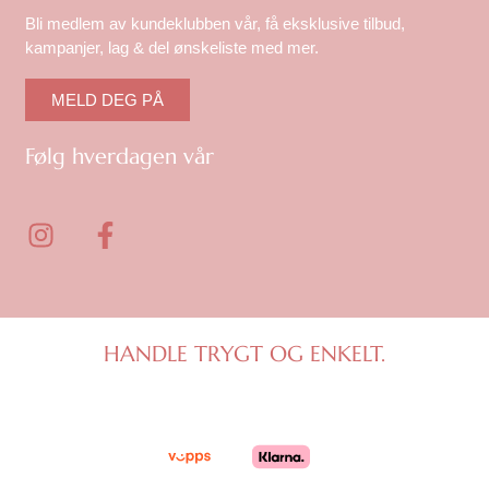
Bli medlem av kundeklubben vår, få eksklusive tilbud,
kampanjer, lag & del ønskeliste med mer.
MELD DEG PÅ
Følg hverdagen vår
I
F
n
a
s
c
t
e
a
b
g
o
HANDLE TRYGT OG ENKELT.
r
o
a
k
m
-
f