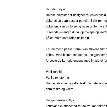
Hvordan style
Botané-blomster er designet for enkel allsidi
dekorasjon som passer perfekt til ditt rom og
buketten, kan du forsiktig bøye og forme st
utseende — enten du vil gjenskape oppsettet v
på en måte som føles unikt ditt.
For en mer tilpasset form, kan stilkene tri
behov. Hvis blomstene settes i en gjennomsi
forsegle de kuttede endene med limpistol for 
Vedlikehold
Vanlig rengjøring
Rist av støv jevnlig eller tørk blomstene med
dem friske og vakre.
Unngå direkte sollys
Langvarig eksponering for sollys kan falme