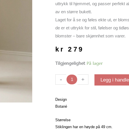
uttrykk til hjemmet, og passer perfekt a
av en større bukett.
Laget for å se og føles ekte ut, er blo
de er et uttrykk for stil, følelser og tidl
blomster – bare skjønnhet som varer.
kr
279
Light
Tilgjengelighet
På lager
purple
hydrangea
-
+
Legg i handl
blomst
antall
Design
Botané
Størrelse
Stiklingen har en høyde på 49 cm.