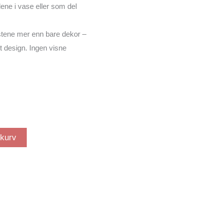
lene i vase eller som del
mstene mer enn bare dekor –
øst design. Ingen visne
ekurv