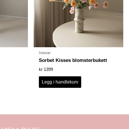
Interiør
Sorbet Kisses blomsterbukett
kr
1399
Legg i handlekurv