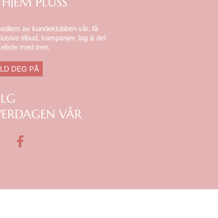
 HJEM PLUSS
medlem av kundeklubben vår, få
lusive tilbud, kampanjer, lag & del
eliste med mer.
LD DEG PÅ
ØLG
ERDAGEN VÅR
F
a
c
e
b
o
o