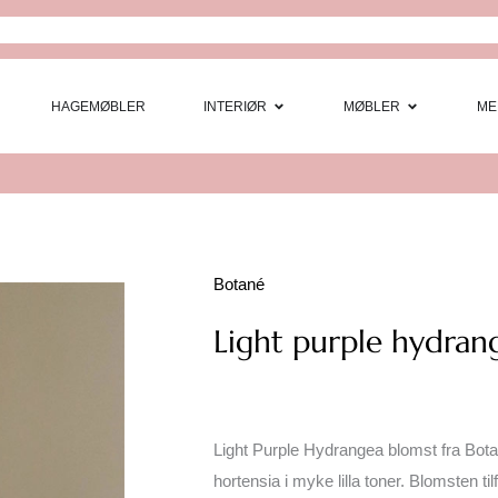
Open Interi
Open
HAGEMØBLER
INTERIØR
MØBLER
ME
Botané
Light purple hydran
Light Purple Hydrangea blomst fra Botan
hortensia i myke lilla toner. Blomsten til