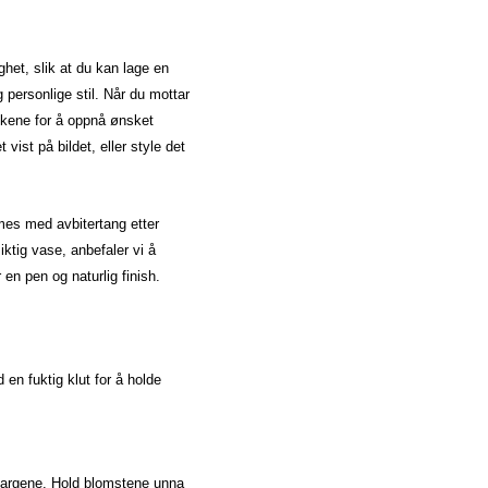
ghet, slik at du kan lage en
 personlige stil. Når du mottar
ilkene for å oppnå ønsket
ist på bildet, eller style det
mmes med avbitertang etter
ktig vase, anbefaler vi å
en pen og naturlig finish.
 en fuktig klut for å holde
 fargene. Hold blomstene unna