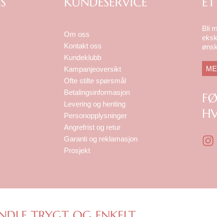
S
KUNDESERVICE
ET
Bli 
Om oss
eksk
Kontakt oss
ønsk
Kundeklubb
ME
Kampanjeoversikt
Ofte stilte spørsmål
Betalingsinformasjon
F
Levering og henting
HV
Personopplysninger
Angrefrist og retur
I
Garanti og reklamasjon
n
Prosjekt
s
t
a
g
r
NDLE TRYGT OG ENKELT.