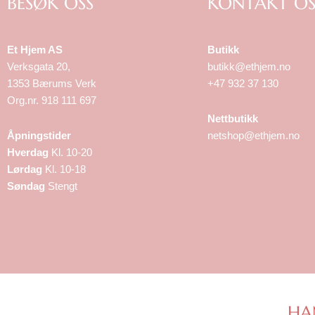
BESØK OSS
KONTAKT OS
Et Hjem AS
Butikk
Verksgata 20,
butikk@ethjem.no
1353 Bærums Verk
+47 932 37 130
Org.nr. 918 111 697
Nettbutikk
Åpningstider
netshop@ethjem.no
Hverdag
Kl. 10-20
Lørdag
Kl. 10-18
Søndag
Stengt
HA