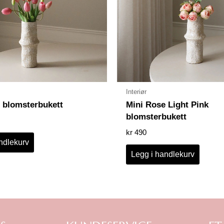
Interiør
p blomsterbukett
Mini Rose Light Pink
blomsterbukett
kr
490
ndlekurv
Legg i handlekurv