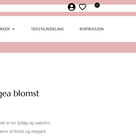
0
ør
 Møbler
Open Merker
RKER
TEKSTILAVDELING
INSPIRASJON
gea blomst
é er en fyldig og naturtro
fører et friskt og elegant