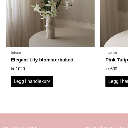
Interiør
Interiør
Elegant Lily blomsterbukett
Pink Tuli
kr
1020
kr
630
Legg i handlekurv
Legg i ha