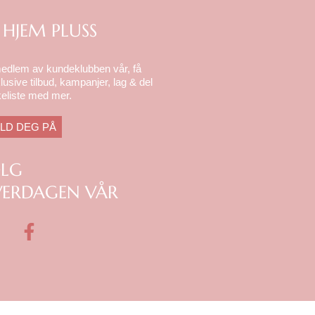
 HJEM PLUSS
medlem av kundeklubben vår, få
lusive tilbud, kampanjer, lag & del
eliste med mer.
LD DEG PÅ
ØLG
ERDAGEN VÅR
F
a
c
e
b