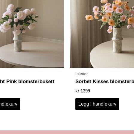
Interiør
ht Pink blomsterbukett
Sorbet Kisses blomsterb
kr
1399
ndlekurv
Legg i handlekurv