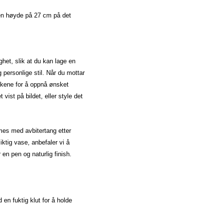
 en høyde på 27 cm på det
ghet, slik at du kan lage en
 personlige stil. Når du mottar
ilkene for å oppnå ønsket
ist på bildet, eller style det
mmes med avbitertang etter
ktig vase, anbefaler vi å
en pen og naturlig finish.
 en fuktig klut for å holde