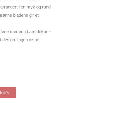
 arrangert i en myk og rund
grønne bladene gir et
mstene mer enn bare dekor –
øst design. Ingen visne
ekurv