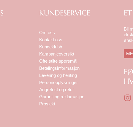
S
KUNDESERVICE
ET
Bli 
Om oss
eksk
Kontakt oss
ønsk
Kundeklubb
ME
Kampanjeoversikt
Ofte stilte spørsmål
Betalingsinformasjon
F
Levering og henting
HV
Personopplysninger
Angrefrist og retur
I
Garanti og reklamasjon
n
Prosjekt
s
t
a