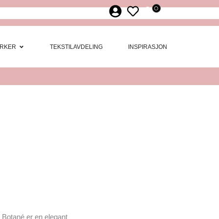
0
ør
 Møbler
Open Merker
RKER
TEKSTILAVDELING
INSPIRASJON
a Botané er en elegant