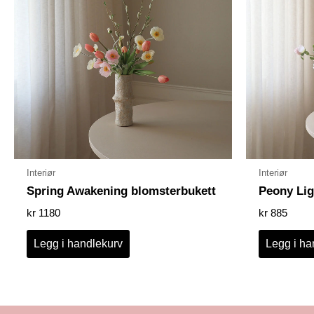
Interiør
Interiør
Spring Awakening blomsterbukett
Peony Lig
kr
1180
kr
885
Legg i handlekurv
Legg i ha