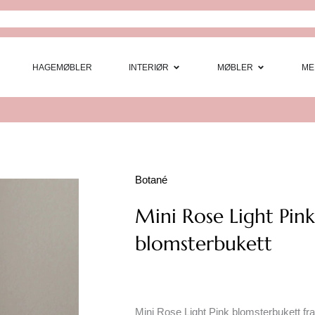
Open Interi
Open
HAGEMØBLER
INTERIØR
MØBLER
ME
Botané
Mini Rose Light Pink
blomsterbukett
Mini Rose Light Pink blomsterbukett fr