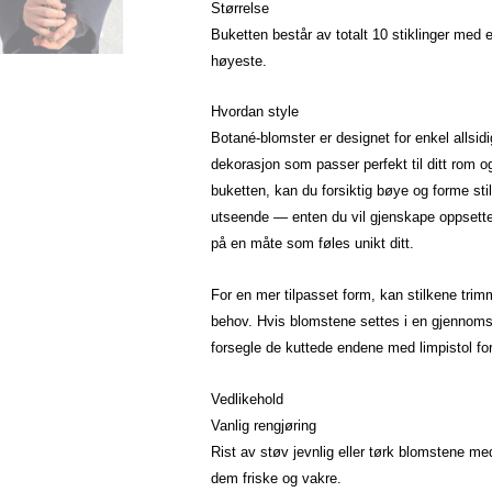
Størrelse
Buketten består av totalt 10 stiklinger med
høyeste.
Hvordan style
Botané-blomster er designet for enkel allsidi
dekorasjon som passer perfekt til ditt rom og
buketten, kan du forsiktig bøye og forme st
utseende — enten du vil gjenskape oppsettet v
på en måte som føles unikt ditt.
For en mer tilpasset form, kan stilkene tri
behov. Hvis blomstene settes i en gjennomsi
forsegle de kuttede endene med limpistol for 
Vedlikehold
Vanlig rengjøring
Rist av støv jevnlig eller tørk blomstene med
dem friske og vakre.