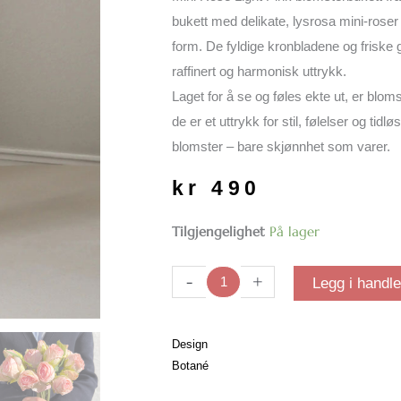
bukett med delikate, lysrosa mini-roser
form. De fyldige kronbladene og friske 
raffinert og harmonisk uttrykk.
Laget for å se og føles ekte ut, er blo
de er et uttrykk for stil, følelser og tidl
blomster – bare skjønnhet som varer.
kr
490
Mini
Tilgjengelighet
På lager
Rose
Light
-
+
Legg i handl
Pink
blomsterbukett
antall
Design
Botané