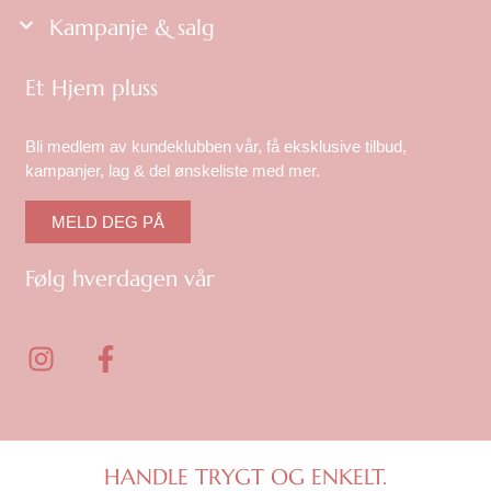
Kampanje & salg
Et Hjem pluss
Bli medlem av kundeklubben vår, få eksklusive tilbud,
kampanjer, lag & del ønskeliste med mer.
MELD DEG PÅ
Følg hverdagen vår
I
F
n
a
s
c
t
e
a
b
g
o
HANDLE TRYGT OG ENKELT.