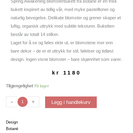
Spring Awakening blomsterbukett fra Botane er en frisk
bukett inspirert av tidlig vår, med myke pastelltoner og
naturlig bevegelse. Delikate blomster og grener skaper et
luftig, organisk uttrykk med subtile teksturer. Buketten
består av totalt 14 stilker.
Laget for å se og føles ekte ut, er blomstene mer enn
bare dekor – de er et uttrykk for stil, følelser og tidløst
design. Ingen visne blomster – bare skjønnhet som varer.
kr
1180
Spring
Tilgjengelighet
På lager
Awakening
blomsterbukett
-
+
Legg i handlekurv
antall
Design
Botané