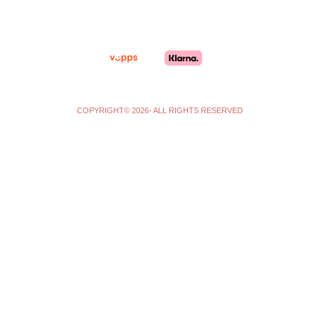
r
o
a
k
m
-
f
COPYRIGHT© 2026- ALL RIGHTS RESERVED