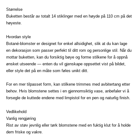
Størrelse
Buketten består av totalt 14 stiklinger med en høyde på 110 cm på det
høyeste.
Hvordan style
Botané-blomster er designet for enkel allsidighet, slik at du kan lage
en dekorasjon som passer perfekt til ditt rom og personlige stil. Når du
mottar buketten, kan du forsiktig bøye og forme stilkene for å oppnå
ønsket utseende — enten du vil gjenskape oppsettet vist på bildet,
eller style det på en måte som føles unikt ditt.
For en mer tilpasset form, kan stilkene trimmes med avbitertang etter
behov. Hvis blomstene settes i en gjennomsiktig vase, anbefaler vi å
forsegle de kuttede endene med limpistol for en pen og naturlig finish.
Vedlikehold
Vanlig rengjøring
Rist av støv jevnlig eller tørk blomstene med en fuktig klut for å holde
dem friske og vakre.