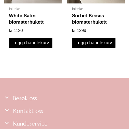
Interiør
Interiør
White Satin
Sorbet Kisses
blomsterbukett
blomsterbukett
kr
1120
kr
1399
Legg i handlekurv
Legg i handlekurv
Besøk oss
Kontakt oss
Kundeservice