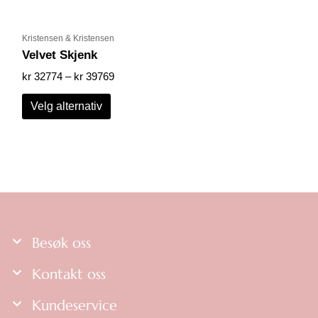
på
produktsiden
Kristensen & Kristensen
Velvet Skjenk
kr
32774
–
kr
39769
Velg alternativ
Besøk oss
Kontakt oss
Kundeservice