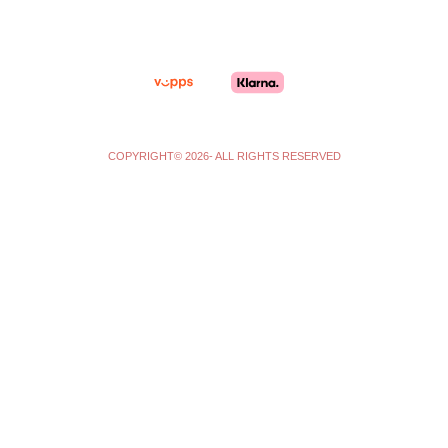
r
o
a
k
m
-
f
COPYRIGHT© 2026- ALL RIGHTS RESERVED