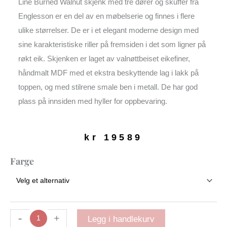
Line Burned Walnut skjenk med tre dører og skuffer fra
Englesson er en del av en møbelserie og finnes i flere
ulike størrelser. De er i et elegant moderne design med
sine karakteristiske riller på fremsiden i det som ligner på
røkt eik. Skjenken er laget av valnøttbeiset eikefiner,
håndmalt MDF med et ekstra beskyttende lag i lakk på
toppen, og med stilrene smale ben i metall. De har god
plass på innsiden med hyller for oppbevaring.
kr
19589
Line
Farge
Burned
Walnut
skjenk
|
Tre
-
+
Legg i handlekurv
dører