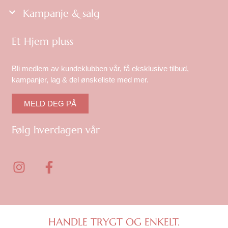
Kampanje & salg
Et Hjem pluss
Bli medlem av kundeklubben vår, få eksklusive tilbud,
kampanjer, lag & del ønskeliste med mer.
MELD DEG PÅ
Følg hverdagen vår
I
F
n
a
s
c
t
e
a
b
g
o
HANDLE TRYGT OG ENKELT.