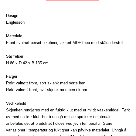
og
skuffer
Design
antall
Englesson
Materiale
Front i valnøttbeiset eikefiner, lakkert MDF topp med stålunderstell
Størrelser
H.86 x D.42 x B.135 cm
Farger
Røkt valnøtt front, sort skjenk med sorte ben
Røkt valnøtt front, hvit skjenk med ben i krom
Vedlikehold
Skjenken rengjøres med en fuktig klut med et mildt vaskemiddel. Tørk
av med en tørr klut. For å unngå mulige sprekker i materialet
anbefales det at produktet holdes ved jevn temperatur. Store
variasjoner i temperatur og fuktighet kan påvirke materialet. Unngå å