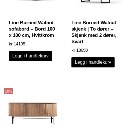
Line Burned Walnut
Line Burned Walnut
sofabord – Bord 100
skjenk | To dører –
x 100 cm, Hvit/krom
Skjenk med 2 dører,
Svart
kr
14135
kr
13690
Legg i handlekurv
Legg i handlekurv
Prisområde:
Dette
kr 32774
produktet
10%
til
har
kr 39769
flere
varianter.
Alternativene
kan
velges