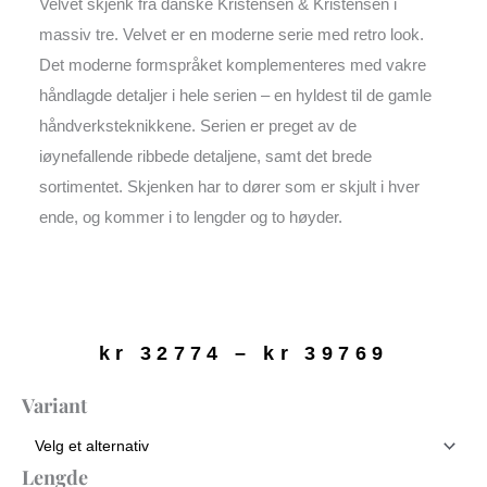
Velvet skjenk fra danske Kristensen & Kristensen i
massiv tre. Velvet er en moderne serie med retro look.
Det moderne formspråket komplementeres med vakre
håndlagde detaljer i hele serien – en hyldest til de gamle
håndverksteknikkene. Serien er preget av de
iøynefallende ribbede detaljene, samt det brede
sortimentet. Skjenken har to dører som er skjult i hver
ende, og kommer i to lengder og to høyder.
Prisom
kr
32774
–
kr
39769
kr 327
til
Velvet
Variant
kr 397
Skjenk
antall
Lengde