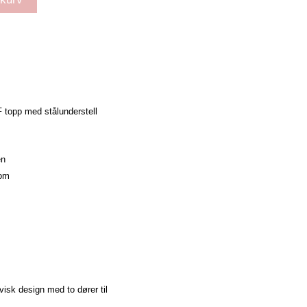
F topp med stålunderstell
en
rom
isk design med to dører til