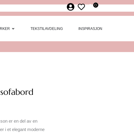
0
ør
 Møbler
Open Merker
RKER
TEKSTILAVDELING
INSPIRASJON
 sofabord
son er en del av en
 er i et elegant moderne