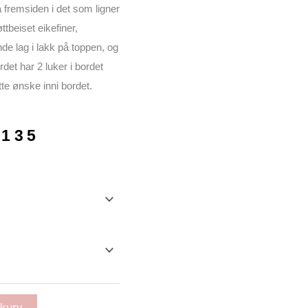
å fremsiden i det som ligner
ttbeiset eikefiner,
e lag i lakk på toppen, og
det har 2 luker i bordet
e ønske inni bordet.
Prisområde:
135
kr 13801
til
kr 14135
ekurv