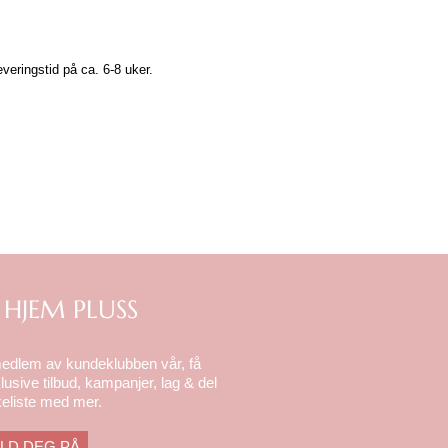
veringstid på ca. 6-8 uker.
 HJEM PLUSS
medlem av kundeklubben vår, få
lusive tilbud, kampanjer, lag & del
eliste med mer.
LD DEG PÅ