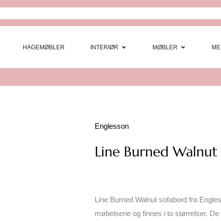
Open Interi
Open
HAGEMØBLER
INTERIØR
MØBLER
ME
Englesson
Line Burned Walnut
Line Burned Walnut sofabord fra Engles
møbelserie og finnes i to størrelser. De