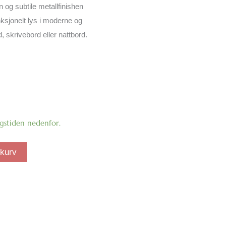
 og subtile metallfinishen
funksjonelt lys i moderne og
d, skrivebord eller nattbord.
ngstiden nedenfor.
ekurv