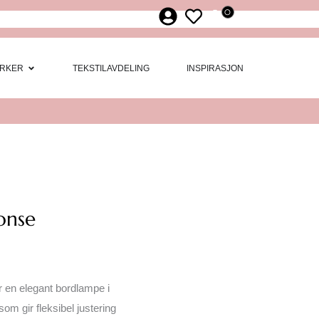
0
ør
 Møbler
Open Merker
RKER
TEKSTILAVDELING
INSPIRASJON
onse
 en elegant bordlampe i
m gir fleksibel justering