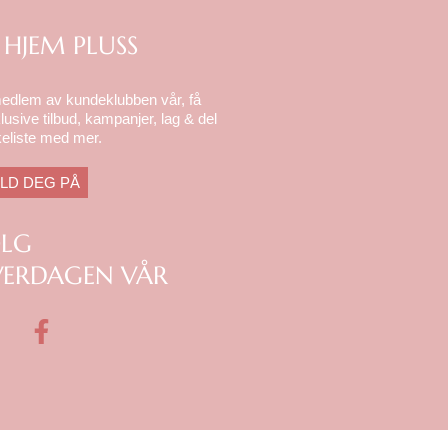
 HJEM PLUSS
medlem av kundeklubben vår, få
lusive tilbud, kampanjer, lag & del
eliste med mer.
LD DEG PÅ
ØLG
ERDAGEN VÅR
F
a
c
e
b