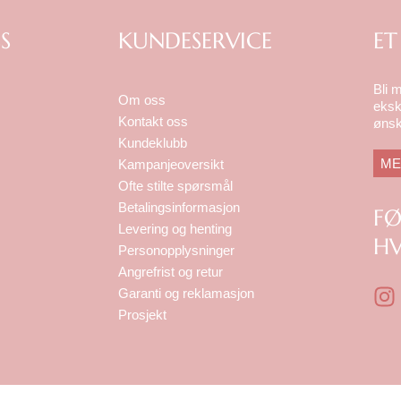
S
KUNDESERVICE
ET
Bli 
Om oss
eksk
Kontakt oss
ønsk
Kundeklubb
ME
Kampanjeoversikt
Ofte stilte spørsmål
Betalingsinformasjon
F
Levering og henting
HV
Personopplysninger
Angrefrist og retur
I
Garanti og reklamasjon
n
Prosjekt
s
t
a