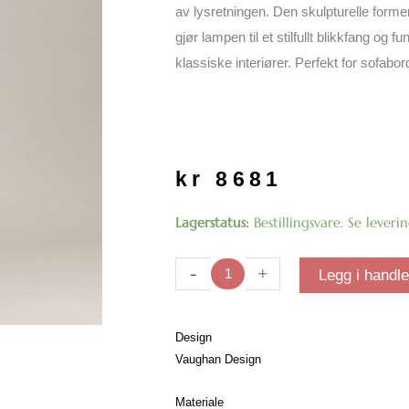
av lysretningen. Den skulpturelle formen
gjør lampen til et stilfullt blikkfang og 
klassiske interiører. Perfekt for sofabor
kr
8681
Pisa
Lagerstatus:
Bestillingsvare. Se leveri
Bordlampe
| Bronse
-
+
Legg i handl
antall
Design
Vaughan Design
Materiale