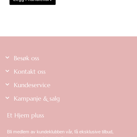
Besøk oss
Kontakt oss
Kundeservice
Kampanje & salg
Et Hjem pluss
Bli medlem av kundeklubben vår, få eksklusive tilbud,