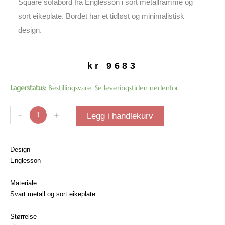
Square sofabord fra Englesson i sort metallramme og
sort eikeplate. Bordet har et tidløst og minimalistisk
design.
kr
9683
Square
Lagerstatus:
Bestillingsvare. Se leveringstiden nedenfor.
sofabord
|
-
+
Legg i handlekurv
Sort
eik
antall
Design
Englesson
Materiale
Svart metall og sort eikeplate
Størrelse