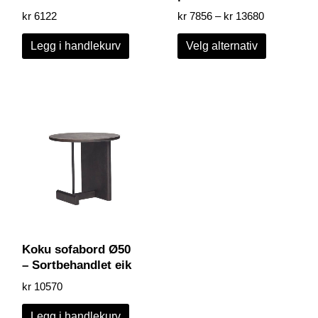
kr
6122
kr
7856
–
kr
13680
Legg i handlekurv
Velg alternativ
Koku sofabord Ø50
– Sortbehandlet eik
kr
10570
Legg i handlekurv