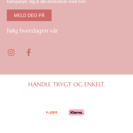
kampanjer, lag & del ønskeliste med mer.
MELD DEG PÅ
Følg hverdagen vår
I
F
n
a
s
c
t
e
a
b
g
o
HANDLE TRYGT OG ENKELT.
r
o
a
k
m
-
f