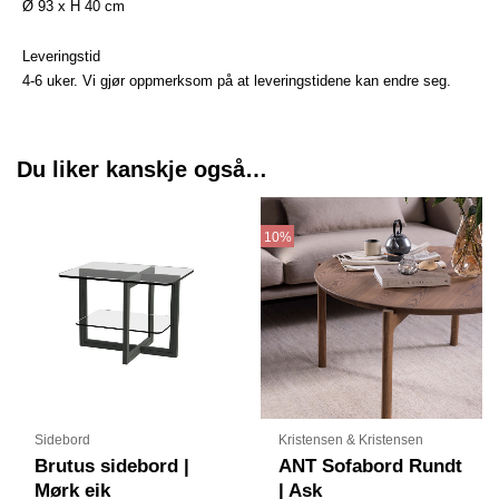
Ø 93 x H 40 cm
Leveringstid
4-6 uker. Vi gjør oppmerksom på at leveringstidene kan endre seg.
Du liker kanskje også…
Prisområde
Dette
kr 7856
produktet
10%
til
har
kr 13680
flere
varianter.
Alternative
kan
velges
på
produktsid
Sidebord
Kristensen & Kristensen
Brutus sidebord |
ANT Sofabord Rundt
Mørk eik
| Ask