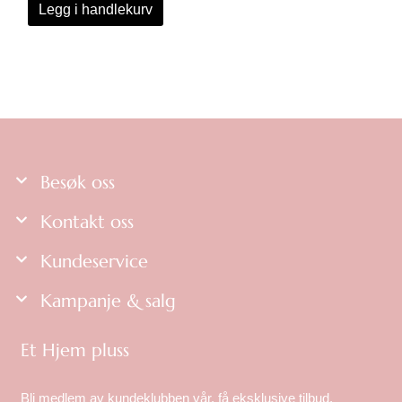
Legg i handlekurv
Besøk oss
Kontakt oss
Kundeservice
Kampanje & salg
Et Hjem pluss
Bli medlem av kundeklubben vår, få eksklusive tilbud,