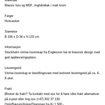
Materiale
Massiv furu og MDF, ringhåndtak i matt krom
Farger
Hvitvasket
Størrelse
B.106 x D.34 x H.133 cm
Informasjon
Stockholm vitrine-/overskap fra Englesson har et klassisk design med
god oppbevaringsplass.
Leveringstid
Vitrine-/overskap er bestillingsvare med estimert leveringstid på ca. 6-
8 uker.
Frakt
Ønsker du frakt? Ta kontakt med oss for å høre våre frakt alternativer
på e-post eller ring oss (+47) 932 37 130.
Oslo/Bærum/Asker/Drammen fra Kr 1.500,-