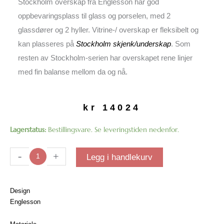
Stockholm overskap fra Englesson har god
oppbevaringsplass til glass og porselen, med 2
glassdører og 2 hyller. Vitrine-/ overskap er fleksibelt og
kan plasseres på
Stockholm skjenk/underskap
. Som
resten av Stockholm-serien har overskapet rene linjer
med fin balanse mellom da og nå.
kr
14024
Stockholm
Lagerstatus:
Bestillingsvare. Se leveringstiden nedenfor.
overskap
med
-
+
Legg i handlekurv
belysning
antall
Design
Englesson