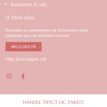
Kampanje & salg
Et Hjem pluss
Bli medlem av kundeklubben vår, få eksklusive tilbud,
kampanjer, lag & del ønskeliste med mer.
MELD DEG PÅ
Følg hverdagen vår
I
F
n
a
s
c
t
e
a
b
g
o
HANDLE TRYGT OG ENKELT.