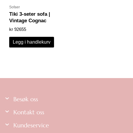
Sofaer
Tiki 3-seter sofa |
Vintage Cognac
kr
92655
Legg i handlekurv
Besøk oss
Kontakt oss
Kundeservice