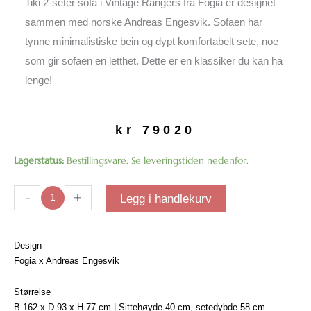
Tiki 2-seter sofa i Vintage Rangers fra Fogia er designet
sammen med norske Andreas Engesvik. Sofaen har
tynne minimalistiske bein og dypt komfortabelt sete, noe
som gir sofaen en letthet. Dette er en klassiker du kan ha
lenge!
kr
79020
Tiki
Lagerstatus:
Bestillingsvare. Se leveringstiden nedenfor.
2-
seter
-
+
Legg i handlekurv
sofa
|
Vintage
Design
Rangers
Fogia x Andreas Engesvik
antall
Størrelse
B.162 x D.93 x H.77 cm | Sittehøyde 40 cm, setedybde 58 cm