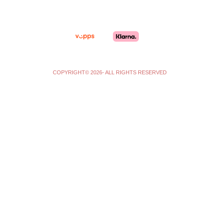
r
o
a
k
m
-
f
COPYRIGHT© 2026- ALL RIGHTS RESERVED