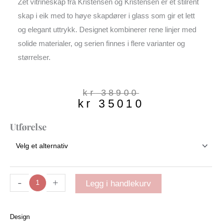
Zet vitrineskap fra Kristensen og Kristensen er et stilrent
skap i eik med to høye skapdører i glass som gir et lett
og elegant uttrykk. Designet kombinerer rene linjer med
solide materialer, og serien finnes i flere varianter og
størrelser.
Opprinnelig
Nåværende
kr
38900
kr
35010
pris
pris
var:
er:
kr 38900.
kr 35010.
Zet
Utførelse
Vitrineskap
|
Ask
antall
-
+
Legg i handlekurv
Design