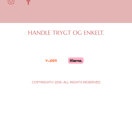
n
a
s
c
t
e
a
b
g
o
HANDLE TRYGT OG ENKELT.
r
o
a
k
m
-
f
COPYRIGHT© 2026- ALL RIGHTS RESERVED