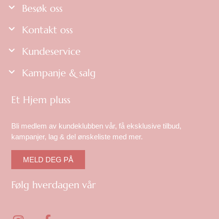
Besøk oss
Kontakt oss
Kundeservice
Kampanje & salg
Et Hjem pluss
Bli medlem av kundeklubben vår, få eksklusive tilbud,
kampanjer, lag & del ønskeliste med mer.
MELD DEG PÅ
Følg hverdagen vår
I
F