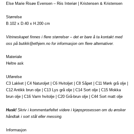
Else Marie Risøe Evensen – Riis Interiør | Kristensen & Kristensen
Størrelse
B.102 x D.40 x H.200 cm
Vitrineskapet finnes i flere størrelser – det er bare å ta kontakt med
oss på
butikk@ethjem.no
for informasjon om flere alternativer.
Materiale
Heltre ask
Utførelse
C3 Lakket | C4 Naturoljet | C6 Hvitoljet | C8 Såpet | C11 Mørk grå olje |
C12 Antikk brun olje | C13 Lys grå olje | C14 Sort olje | C15 Mokka
brun olje | C16 Varm hvitolje | C20 Grå-brun olje | C44 Sort matt olje
Husk!
Skriv i kommentarfeltet videre i kjøpsprosessen om du ønsker
håndtak i sort stål eller messing.
Informasjon