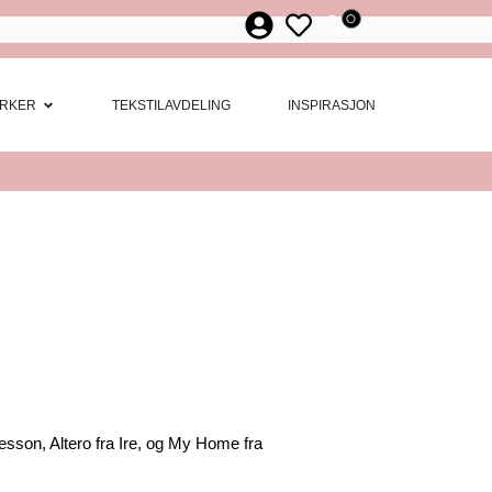
0
ør
 Møbler
Open Merker
RKER
TEKSTILAVDELING
INSPIRASJON
sson, Altero fra Ire, og My Home fra