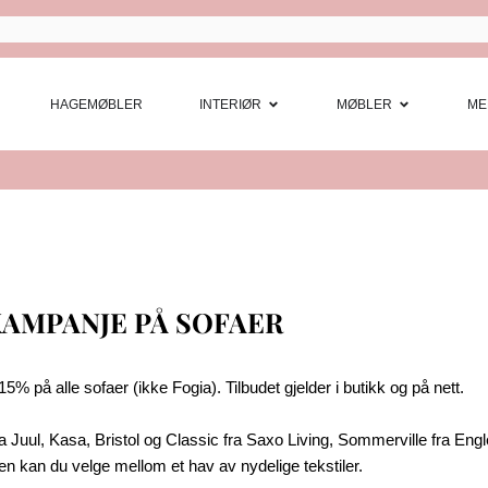
Open Interi
Open
HAGEMØBLER
INTERIØR
MØBLER
ME
AMPANJE PÅ SOFAER
5% på alle sofaer (ikke Fogia). Tilbudet gjelder i butikk og på nett.
uul, Kasa, Bristol og Classic fra Saxo Living, Sommerville fra Engle
ken kan du velge mellom et hav av nydelige tekstiler.