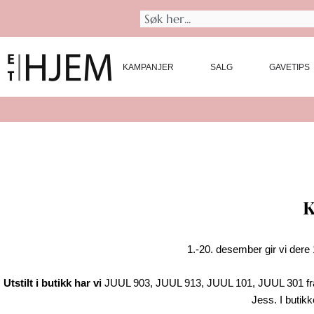
Hopp
Søk
rett
til
innholdet
KAMPANJER
SALG
GAVETIPS
Bli medlem av Et Hjem pluss, få 10% på et helt kjøp
K
1.-20. desember gir vi dere 1
Utstilt i butikk har vi
JUUL 903, JUUL 913, JUUL 101, JUUL 301 fra J
Jess. I butik