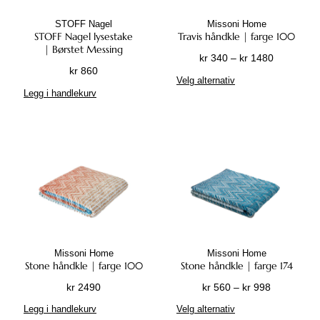
t
0
i
t
i
STOFF Nagel
Missoni Home
a
i
v
STOFF Nagel lysestake
Travis håndkle | farge 100
n
v
e
| Børstet Messing
t
P
kr
340
–
kr
1480
e
n
kr
860
e
r
D
n
e
Velg alternativ
r
i
e
e
Legg i handlekurv
k
.
s
t
k
a
A
o
t
a
n
l
m
e
n
v
t
r
p
v
e
e
å
r
e
l
r
d
o
l
g
n
e
d
g
e
a
:
u
e
s
t
k
k
s
p
i
r
t
p
å
Missoni Home
Missoni Home
v
e
å
Stone håndkle | farge 100
Stone håndkle | farge 174
p
e
3
t
p
r
P
kr
2490
kr
560
–
kr
998
n
4
h
r
o
r
D
e
0
Legg i handlekurv
Velg alternativ
a
o
d
i
e