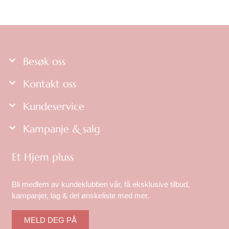
n
a
t
i
v
Besøk oss
e
n
Kontakt oss
e
k
Kundeservice
a
n
Kampanje & salg
v
e
l
Et Hjem pluss
g
e
s
Bli medlem av kundeklubben vår, få eksklusive tilbud,
p
kampanjer, lag & del ønskeliste med mer.
å
p
MELD DEG PÅ