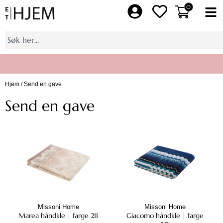
Hopp
0
Fl
rett
M
til
Søk
innholdet
Hjem
/ Send en gave
Bli medlem av Et Hjem pluss, få 10% på et helt kjøp
Send en gave
Missoni Home
Missoni Home
Marea håndkle | farge 211
Giacomo håndkle | farge