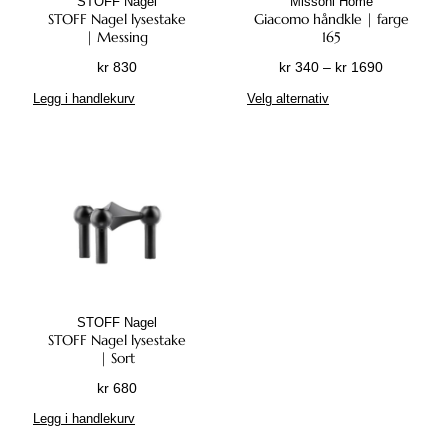
STOFF Nagel
Missoni Home
p
STOFF Nagel lysestake
Giacomo håndkle | farge
å
| Messing
165
p
P
kr
830
kr
340
–
kr
1690
r
r
D
Legg i handlekurv
Velg alternativ
o
i
e
d
s
t
u
o
t
k
m
e
t
r
p
s
å
r
i
d
o
d
e
d
e
:
u
n
k
k
STOFF Nagel
r
t
STOFF Nagel lysestake
e
| Sort
3
t
kr
680
4
h
0
Legg i handlekurv
a
t
r